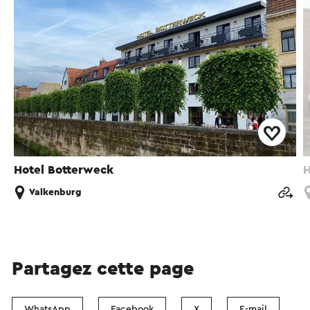
Hotel Botterweck
H
Valkenburg
Partagez cette page
WhatsApp
Facebook
X
E-mail