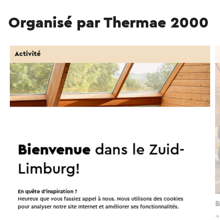
Organisé par Thermae 2000
Activité
Bienvenue
dans le Zuid-
Limburg!
En quête d’inspiration ?
Heureux que vous fassiez appel à nous. Nous utilisons des cookies
Ongeklede dagen bij Thermae 2000
B
pour analyser notre site Internet et améliorer ses fonctionnalités.
→
Duur van 10.00 tot 22.00 uur.