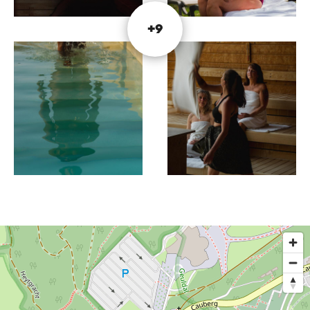
battant, où des infusions quotidiennes sont
fournies par des maîtres de sauna professionnels.
+9
Deux nouvelles suites jacuzzi de luxe ont
également été ouvertes au sommet de la
pyramide de l'hôtel et l'espace extérieur a été
rénové.
Restez informé des dernières nouveautés sur les
innovations via le site internet.
Ce texte a été traduit automatiquement à l'aide d'un service
de traduction en ligne.