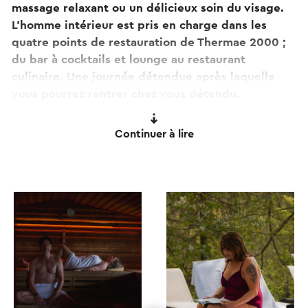
massage relaxant ou un délicieux soin du visage.
L'homme intérieur est pris en charge dans les
quatre points de restauration de Thermae 2000 ;
du bar à cocktails et lounge au restaurant
culinaire. Une journée détendue après laquelle
vous pourrez rentrer chez vous détendu.
Astuce!
Continuer à lire
Thermae 2000 possède son propre hôtel de bien-
être **** adjacent au centre de bien-être où vous
pouvez séjourner. Les nuitées comprennent
toujours deux jours d'accès, vous avez donc
encore plus de temps pour vous détendre.
Innovations à Thermae 2000
L'INFINI est ouvert ! Dans l'INFINITUM, sept zones
différentes offrent des expériences de repos actif
et passif, avec le sauna panoramique comme cœur