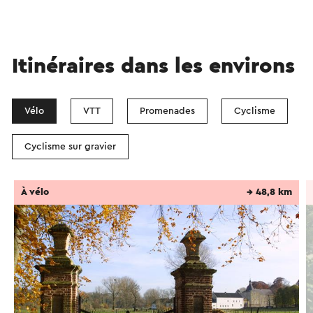
Itinéraires dans les environs
Vélo
VTT
Promenades
Cyclisme
Cyclisme sur gravier
À vélo
→ 48,8 km