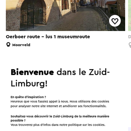
Oerboer route – lus 1 museumroute
D
Moorveld
Bienvenue
dans le Zuid-
À faire dans la région!
Limburg!
En quête d’inspiration ?
Hébergements
Manger et boire
Heureux que vous fassiez appel à nous. Nous utilisons des cookies
pour analyser notre site Internet et améliorer ses fonctionnalités.
Attractions
Souhaitez-vous découvrir le Zuid-Limburg de la meilleure manière
possible ?
Vous trouverez plus d’infos dans notre politique sur les
cookies
.