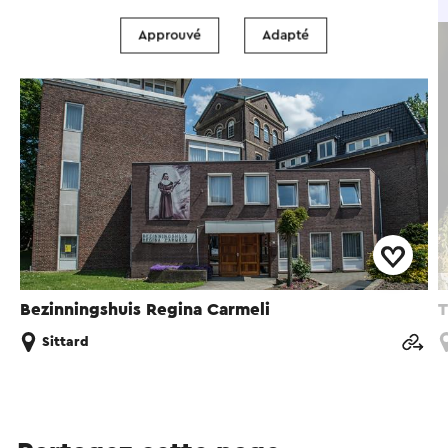
Hébergement de groupe
Approuvé
Adapté
Bezinningshuis Regina Carmeli
T
Sittard