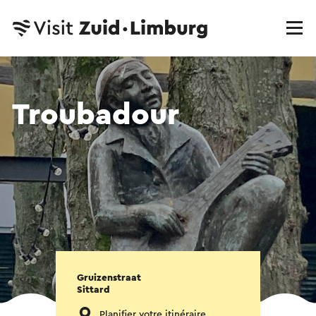
Troubadour
Gruizenstraat
Sittard
Planifier votre itinéraire