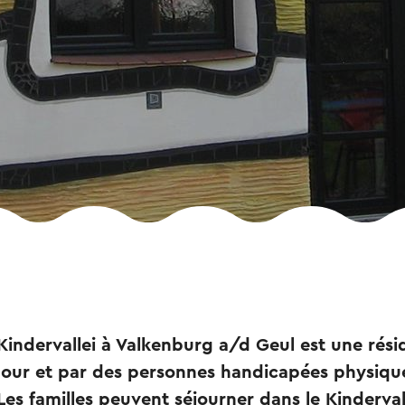
indervallei à Valkenburg a/d Geul est une rés
pour et par des personnes handicapées physiqu
es familles peuvent séjourner dans le Kinderval