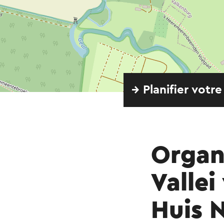
→ Planifier votre
Organi
Valle
Huis 