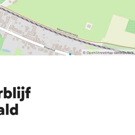
©
contributors
OpenStreetMap
blijf
ald