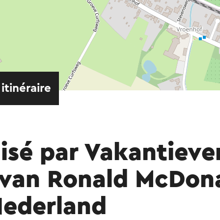
 itinéraire
sé par Vakantiever
i van Ronald McDon
Nederland