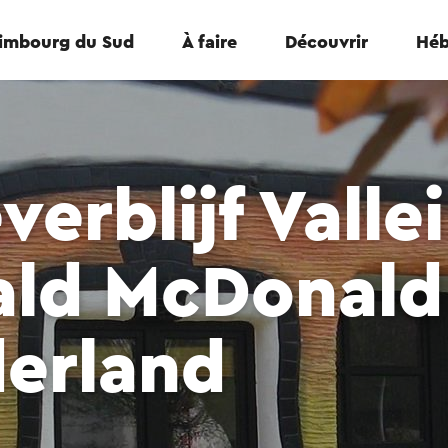
Limbourg du Sud
À faire
Découvrir
Héb
erblijf Vallei
ald McDonald
derland