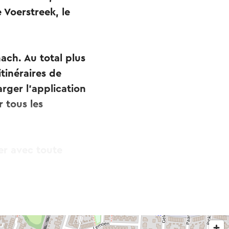
 Voerstreek, le
ach. Au total plus
itinéraires de
rger l’application
 tous les
er avec toute
 ligne.