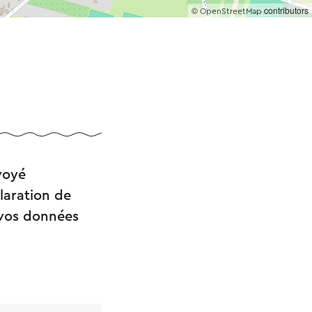
©
contributors
OpenStreetMap
voyé
laration de
e vos données