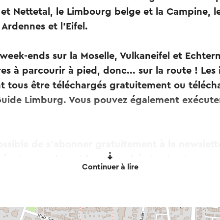
t Nettetal, le Limbourg belge et la Campine, le
Ardennes et l'Eifel.
week-ends sur la Moselle, Vulkaneifel et Echtern
s à parcourir à pied, donc... sur la route ! Les 
tous être téléchargés gratuitement ou télécha
Guide Limburg. Vous pouvez également exécuter
ossible de s'abonner gratuitement à la newslett
née. La marche est bon marché et saine !
Continuer à lire
t automatiquement à l'aide d'un service de traduction en