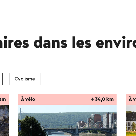
aires dans les envi
Cyclisme
 km
À vélo
→ 34,0 km
À v