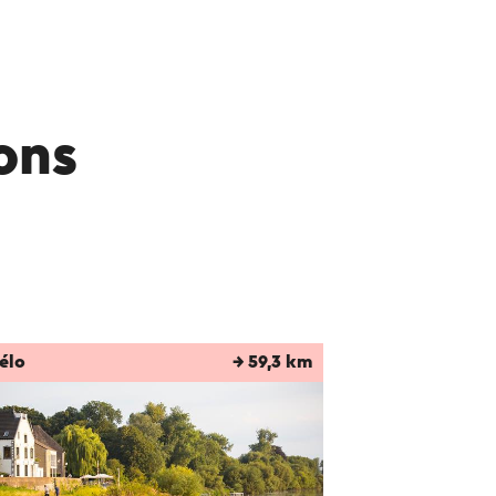
rons
élo
→ 59,3 km