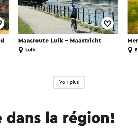
ud
Maasroute Luik - Maastricht
Mer
Luik
E
Voir plus
e dans la région!