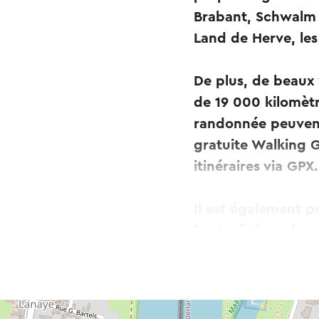
Brabant, Schwalm e
Land de Herve, les 
De plus, de beaux 
de 19 000 kilomètre
randonnée peuvent 
gratuite Walking 
itinéraires via GPX.
Il est également p
l'actualité randon
Ce texte a été tradui