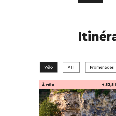
Itinér
Vélo
VTT
Promenades
À vélo
→ 52,5