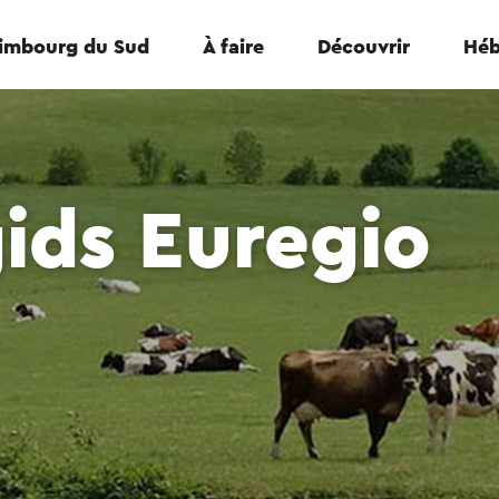
Limbourg du Sud
À faire
Découvrir
Héb
ids Euregio