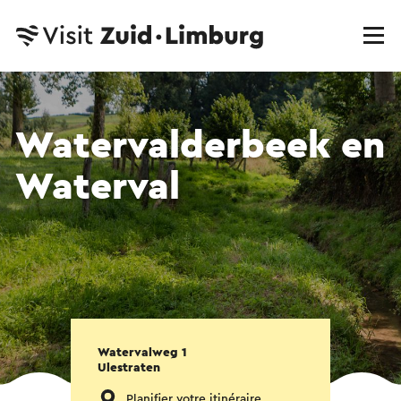
Watervalderbeek en
Waterval
Watervalweg 1
Ulestraten
Planifier votre itinéraire