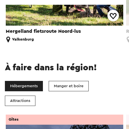
Mergelland fietsroute Noord-lus
R
Valkenburg
À faire dans la région!
Hébergements
Manger et boire
Attractions
Gîtes