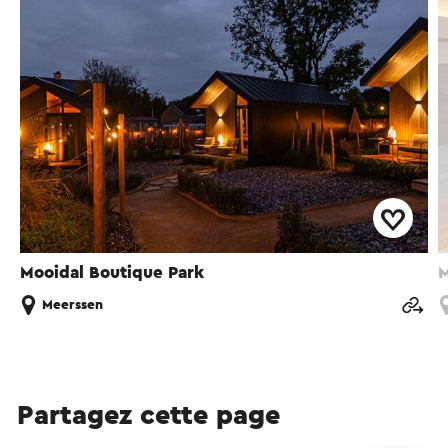
Mooidal Boutique Park
M
Meerssen
Partagez cette page