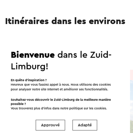
Itinéraires dans les environs
Vélo
VTT
Cavalier
Promenades
Bienvenue
dans le Zuid-
Cyclisme
Cyclisme sur gravier
Limburg!
À vélo
→ 47,9 km
En quête d’inspiration ?
Heureux que vous fassiez appel à nous. Nous utilisons des cookies
pour analyser notre site Internet et améliorer ses fonctionnalités.
Souhaitez-vous découvrir le Zuid-Limburg de la meilleure manière
possible ?
Vous trouverez plus d’infos dans notre politique sur les
cookies
.
Approuvé
Adapté