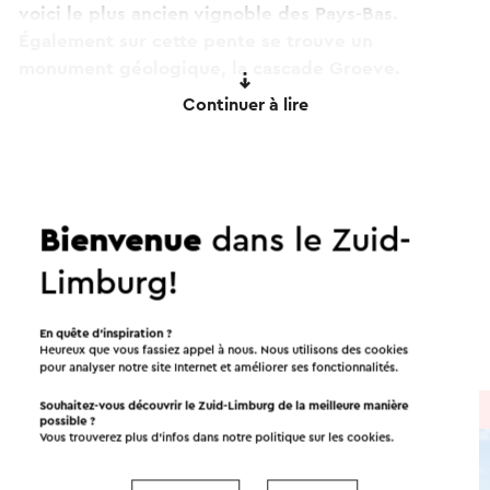
voici le plus ancien vignoble des Pays-Bas.
Également sur cette pente se trouve un
monument géologique, la cascade Groeve.
Continuer à lire
Ce texte a été traduit automatiquement à l'aide d'un service
de traduction en ligne.
Itinéraires dans les environs
Bienvenue
dans le Zuid-
Limburg!
Vélo
VTT
Cavalier
Promenades
En quête d’inspiration ?
Cyclisme
Cyclisme sur gravier
Heureux que vous fassiez appel à nous. Nous utilisons des cookies
pour analyser notre site Internet et améliorer ses fonctionnalités.
Souhaitez-vous découvrir le Zuid-Limburg de la meilleure manière
À vélo
→ 68,5 km
possible ?
Vous trouverez plus d’infos dans notre politique sur les
cookies
.