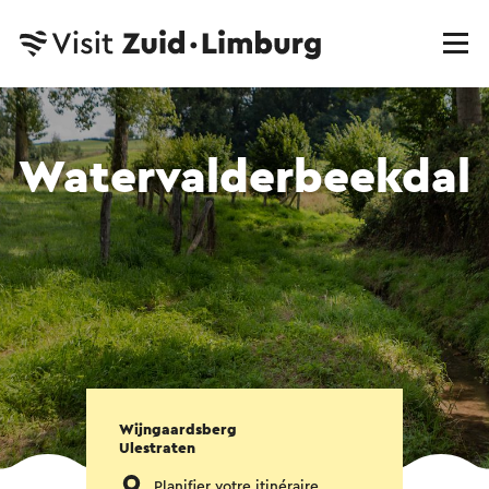
Watervalderbeekdal
Wijngaardsberg
Ulestraten
Planifier votre itinéraire