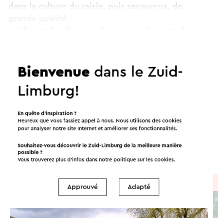
dans la culture du raisin, puis savoureux, de
grande qualité
vinifier et familiariser chacun avec les vins de son
village viticole. Ici, tout le processus de
Continuer à lire
vinification est entre vos mains. Du travail du sol
et de l'entretien des plantes à la vinification et à
Bienvenue
dans le Zuid-
la mise en bouteille.
Limburg!
Itinéraires dans les environs
Ce texte a été traduit automatiquement à l'aide d'un service
En quête d’inspiration ?
de traduction en ligne.
Heureux que vous fassiez appel à nous. Nous utilisons des cookies
Vélo
Promenades
Cyclisme
pour analyser notre site Internet et améliorer ses fonctionnalités.
Souhaitez-vous découvrir le Zuid-Limburg de la meilleure manière
Cyclisme sur gravier
possible ?
Vous trouverez plus d’infos dans notre politique sur les
cookies
.
À vélo
→ 23,1 km
Approuvé
Adapté