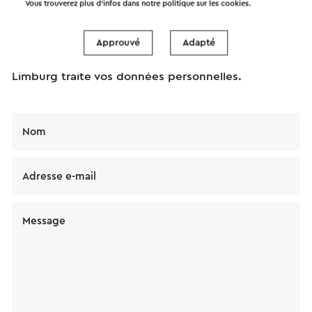
Vous trouverez plus d’infos dans notre politique sur les
cookies
.
Envoyez un mail à Wijndomein Guillaume. Votre
message sera envoyé immédiatement après avoir
cliqué « Envoyer ». Dans notre déclaration de
Approuvé
Adapté
confidentialité, il est décrit comment Visit Zuid-
Limburg traite vos données personnelles.
Nom
Adresse e-mail
Message