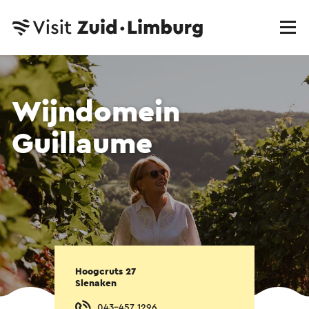
Wijndomein
Guillaume
Hoogcruts 27
Slenaken
043-457 1296