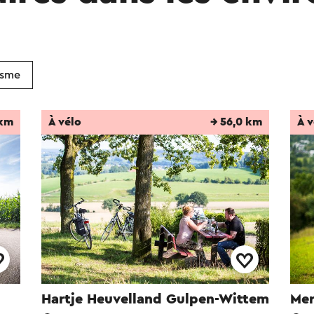
isme
 km
À vélo
→ 56,0 km
À v
Hartje Heuvelland Gulpen-Wittem
Mer