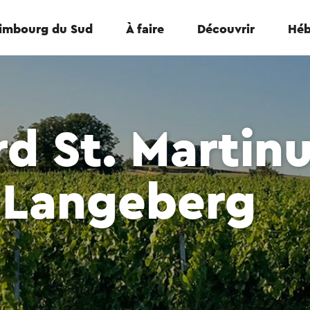
Limbourg du Sud
À faire
Découvrir
Héb
d St. Martin
e Langeberg