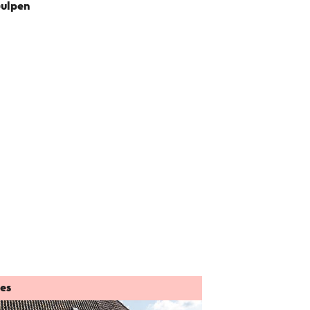
ulpen
tes