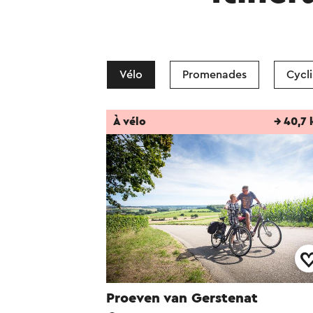
Vélo
Promenades
Cycl
À vélo
→ 40,7
Proeven van Gerstenat