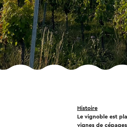
Histoire
Le vignoble est pl
vignes de cépages 