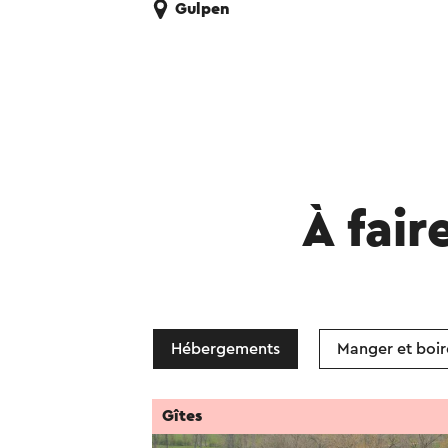
Gulpen
À fair
Hébergements
Manger et boir
Gîtes