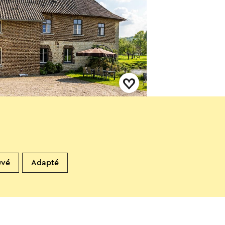
 de Watermolen - De
anschuur
ijlre
uvé
Adapté