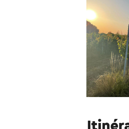
Vignoble St. Mart
Ubachsberg
.
Ce texte a été tradui
Itinér