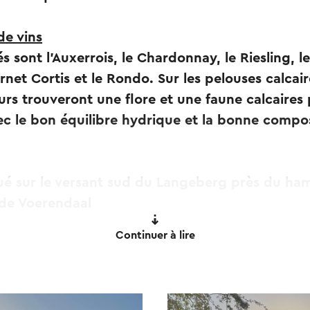
de vins
 sont l'Auxerrois, le Chardonnay, le Riesling, le
ernet Cortis et le Rondo. Sur les pelouses calcai
eurs trouveront une flore et une faune calcaires pa
c le bon équilibre hydrique et la bonne compos
itué sur le versant sud du Langeberg près du 
de Voerendaal
Continuer à lire
essus de vinification est entre les mains de Wi
es raisins sont cueillis à la main, puis transporté
cation est réalisé.