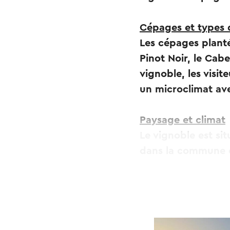
Cépages et types 
Les cépages plantés
Pinot Noir, le Cab
vignoble, les visit
un microclimat ave
Paysage et climat
Le vignoble est s
dans la commune 
vinification
L'ensemble du proc
Martinus à Vijlen. L
processus de vinifi