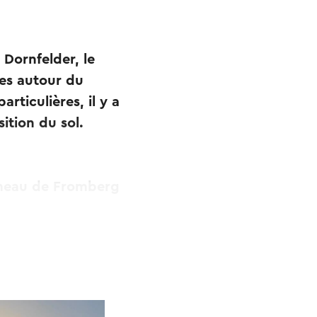
 Dornfelder, le
res autour du
rticulières, il y a
ition du sol.
hameau de Fromberg
jngaard St.
s à Vijlen où le