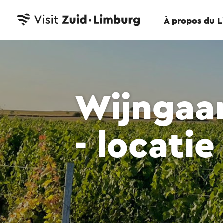
À propos du 
Wijngaar
- locati