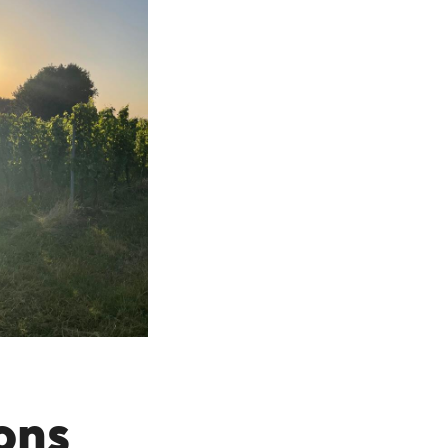
Route des Vins
 ligne.
rons