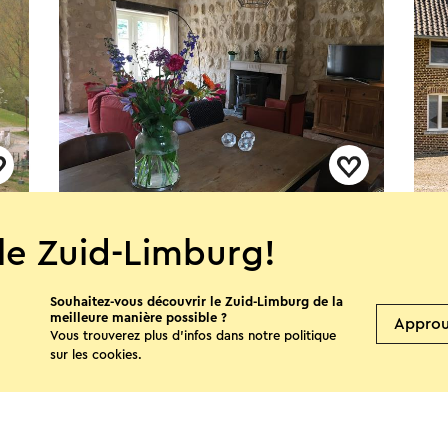
Vakantiewoning Alkenrode
Aan
Gra
le Zuid-Limburg!
Elkenrade
W
Souhaitez-vous découvrir le Zuid-Limburg de la
meilleure manière possible ?
Appro
Vous trouverez plus d’infos dans notre politique
sur les
cookies
.
Voir plus