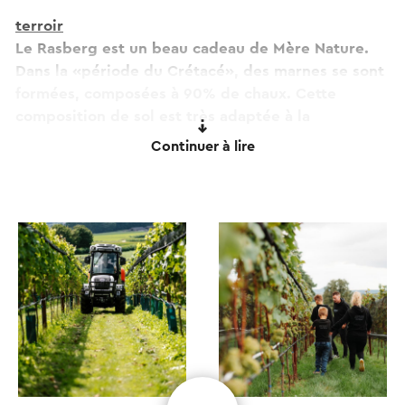
terroir
Le Rasberg est un beau cadeau de Mère Nature.
Dans la «période du Crétacé», des marnes se sont
formées, composées à 90% de chaux. Cette
composition de sol est très adaptée à la
viticulture. Il y a aussi beaucoup de galets dus au
Continuer à lire
gisement de Meuse, ce qui contribue à une
excellente gestion de l'eau.
Paysage et climat
Depuis le domaine viticole, vous avez une vue
imprenable sur la vallée de la Meuse, de Kanne à
la mine de charbon Zwartberg à Genk. Maastricht
est bien visible. Le versant orienté sud-ouest est à
120 mètres au-dessus de NAP. Cet emplacement
crée un microclimat.