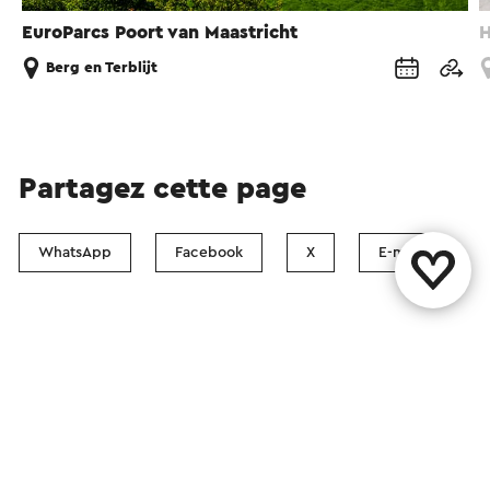
EuroParcs Poort van Maastricht
H
Berg en Terblijt
Partagez cette page
WhatsApp
Facebook
X
E-mail