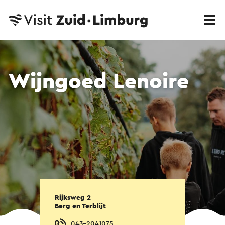
Wijngoed Lenoire
Rijksweg 2
Berg en Terblijt
043-2041075