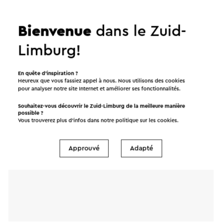
cliqué « Envoyer ». Dans notre déclaration de
de traduction en ligne.
confidentialité, il est décrit comment Visit Zuid-
Bienvenue
dans le Zuid-
Limburg traite vos données personnelles.
Limburg!
Nom
En quête d’inspiration ?
Heureux que vous fassiez appel à nous. Nous utilisons des cookies
pour analyser notre site Internet et améliorer ses fonctionnalités.
Adresse e-mail
Souhaitez-vous découvrir le Zuid-Limburg de la meilleure manière
possible ?
Vous trouverez plus d’infos dans notre politique sur les
cookies
.
Message
Approuvé
Adapté