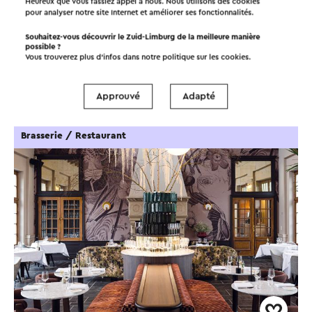
Heureux que vous fassiez appel à nous. Nous utilisons des cookies
Dans la région
pour analyser notre site Internet et améliorer ses fonctionnalités.
Souhaitez-vous découvrir le Zuid-Limburg de la meilleure manière
possible ?
Manger et boire
Points d'intérêt
Vous trouverez plus d’infos dans notre politique sur les
cookies
.
Hébergements
Approuvé
Adapté
Brasserie / Restaurant