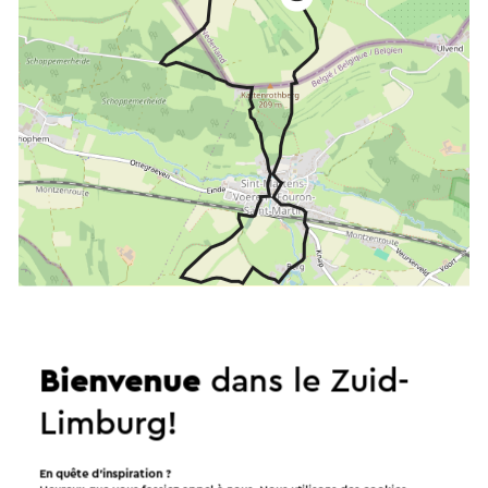
Démarrer l’itinéraire
©
contributors
OpenStreetMap
Bienvenue
dans le Zuid-
Afficher les filtres
Limburg!
En quête d’inspiration ?