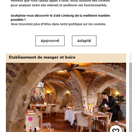
Heureux que vous fassiez appel à nous. Nous utilisons des cookies
Dans la région
pour analyser notre site Internet et améliorer ses fonctionnalités.
Souhaitez-vous découvrir le Zuid-Limburg de la meilleure manière
possible ?
Manger et boire
Attractions
Vous trouverez plus d’infos dans notre politique sur les
cookies
.
Points d'intérêt
Hébergements
Approuvé
Adapté
Établissement de manger et boire