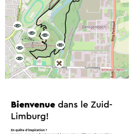
Démarrer l’itinéraire
©
contributors
OpenStreetMap
Bienvenue
dans le Zuid-
Afficher les filtres
Limburg!
En quête d’inspiration ?