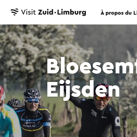
À propos du 
Bloesemf
Eijsden