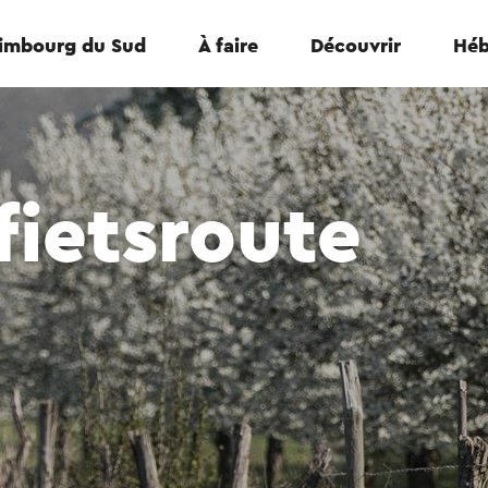
Limbourg du Sud
À faire
Découvrir
Héb
ietsroute