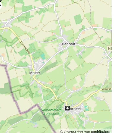
©
contributors
OpenStreetMap