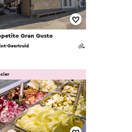
ppetito Gran Gusto
int-Geertruid
cier