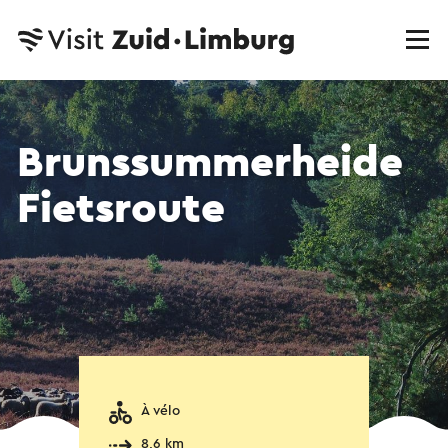
Brunssummerheide
Fietsroute
À vélo
8,6 km