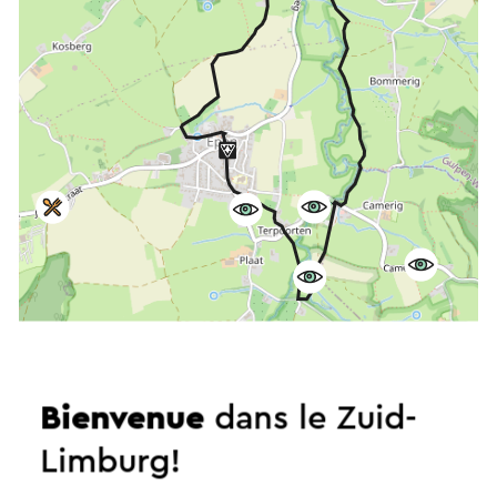
Démarrer l’itinéraire
Bienvenue
dans le Zuid-
©
contributors
OpenStreetMap
Afficher les filtres
Limburg!