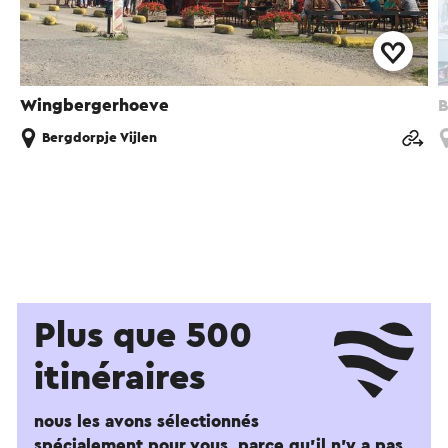
Wingbergerhoeve
B
Bergdorpje Vijlen
Plus que 500
itinéraires
nous les avons sélectionnés
spécialement pour vous, parce qu'il n'y a pas