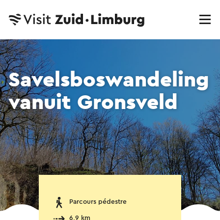
Savelsboswandeling
vanuit Gronsveld
Parcours pédestre
6,9 km