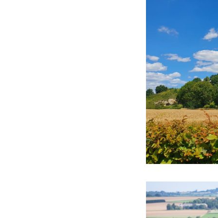
Pieter ). L'itinérai
spéciale.
Vous pouvez ensuit
départ par un itiné
cyclable eurégional
Maastricht. Depuis
en direction de Li
ensuite au point d
Ce texte a été tradui