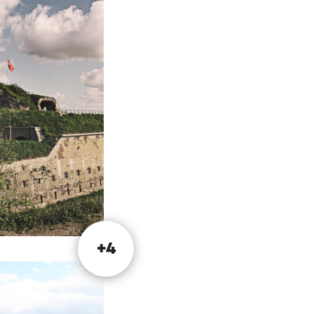
 signalisation
 votre point de
liser un grand tour
Chapelle, Liège et
38/39
en Belgique
e.
Vous reviendrez
 ligne.
+4