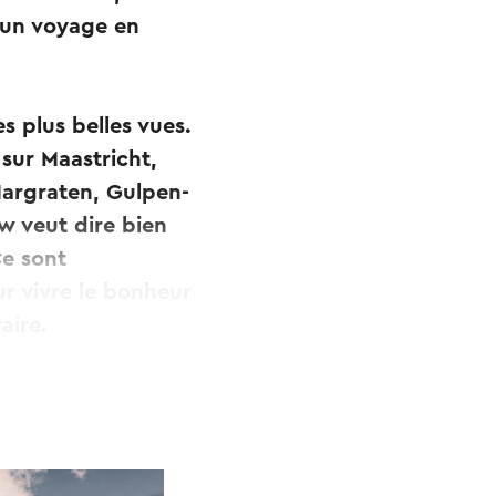
 un voyage en
es plus belles vues.
sur Maastricht,
argraten, Gulpen-
ow veut dire bien
Ce sont
ur vivre le bonheur
aire.
uis Vaalserberg. A
 payant) ou sur le
 de
f Eye of Sint-