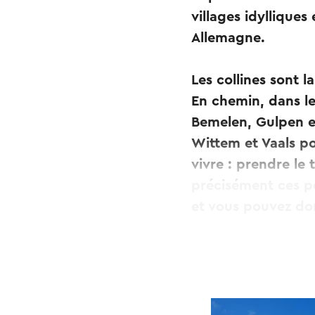
villages idyllique
Allemagne.
Les collines sont la
En chemin, dans le
Bemelen, Gulpen e
Wittem et Vaals por
vivre : prendre le 
précisément ces pe
et vous pouvez don
Vous commencez l'i
Maastricht, vous p
côté sud de la rés
Natuurmonumenten 