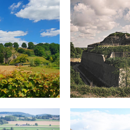
re est facile à parcourir à vélo, car vous suivez la
e utiliser le
système de jonction
pour revenir à
raire différent. Il est également possible de réa
 : l'itinéraire ALM. L'
itinéraire ALM
relie Aix-la-
 le Vaalserberg vous pouvez rejoindre le
Ravel 
ège puis continuer depuis Liège par la
Maasrout
e départ sur Sint-Pietersberg.
t automatiquement à l'aide d'un service de traduction en