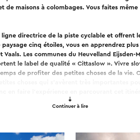
s et de maisons à colombages. Vous faites même
 ligne directrice de la piste cyclable et offrent l
 paysage cinq étoiles, vous en apprendrez plus 
t Vaals. Les communes du Heuvelland Eijsden-M
tent le label de qualité « Cittaslow ». Vivre sl
temps de profiter des petites choses de la vie. 
tites choses qui s'avèrent très importantes po
c en faire l'expérience en parcourant cet itinér
Continuer à lire
tinéraire soit depuis Sint-Pietersberg, soit dep
ouvez vous garer à l'Oeil de Sint Pieter (parking
erve naturelle au Chalet d'n Observant, parking
(membres gratuits, non-membres le même tari