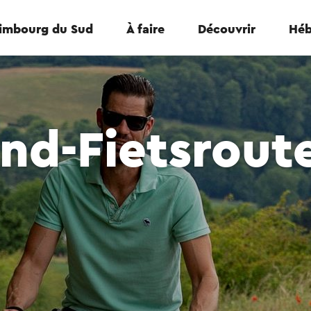
Limbourg du Sud
À faire
Découvrir
Héb
nd-Fietsrout