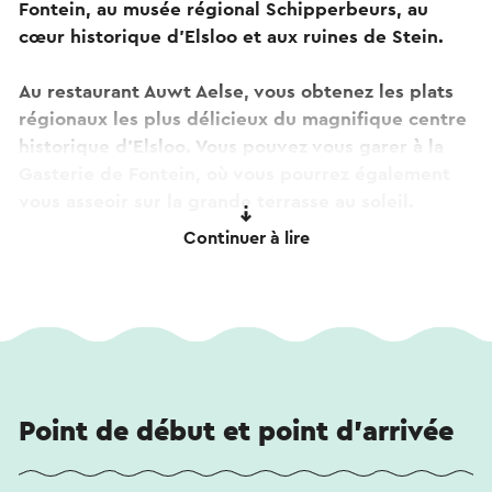
Fontein, au musée régional Schipperbeurs, au
cœur historique d'Elsloo et aux ruines de Stein.
Au restaurant Auwt Aelse, vous obtenez les plats
régionaux les plus délicieux du magnifique centre
historique d'Elsloo. Vous pouvez vous garer à la
Gasterie de Fontein, où vous pourrez également
vous asseoir sur la grande terrasse au soleil.
Continuer à lire
Ce texte a été traduit automatiquement à l'aide d'un service
de traduction en ligne.
Point de début et point d'arrivée