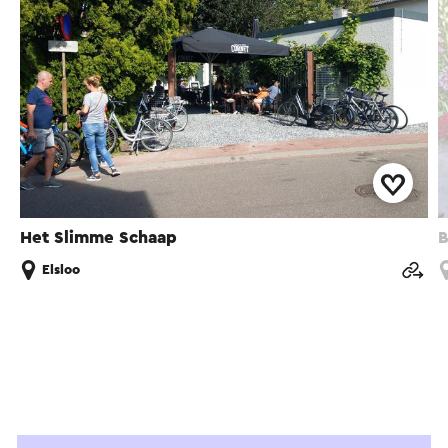
Het Slimme Schaap
B
Elsloo