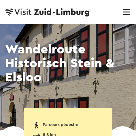
Wandelroute
Historisch Stein &
Elsloo
Parcours pédestre
8,8 km