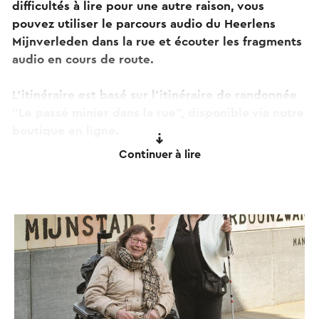
difficultés à lire pour une autre raison, vous
pouvez utiliser le parcours audio du Heerlens
Mijnverleden dans la rue et écouter les fragments
audio en cours de route.
L'itinéraire est basé sur l'itinéraire de randonnée
"Le passé minier dans la rue", disponible via notre
boutique en ligne.
Continuer à lire
La ville de Heerlen était le centre de l'ancienne
région minière. Nous vous ramenons dans les
années 50, quand Heerlen était la deuxième ville
la plus riche des Pays-Bas. Quand les mines de
charbon ont bouleversé toute l'ancienne région
minière pendant trois quarts de siècle. Les grands
magasins de luxe ont surgi dans le centre et le
manteau de fourrure appartenait à la scène de
rue. Cela se voit, se sent et s'entend encore.