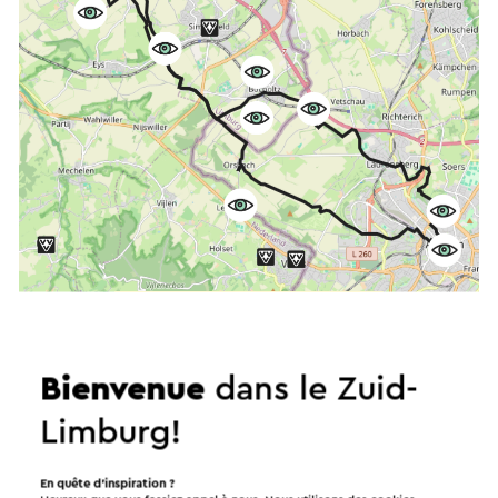
Démarrer l’itinéraire
©
contributors
OpenStreetMap
Bienvenue
dans le Zuid-
Afficher les filtres
Limburg!
En quête d’inspiration ?