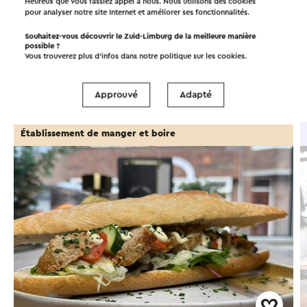
Heureux que vous fassiez appel à nous. Nous utilisons des cookies
Dans la région
pour analyser notre site Internet et améliorer ses fonctionnalités.
Souhaitez-vous découvrir le Zuid-Limburg de la meilleure manière
possible ?
Manger et boire
Attractions
Vous trouverez plus d’infos dans notre politique sur les
cookies
.
Points d'intérêt
Hébergements
Approuvé
Adapté
Établissement de manger et boire