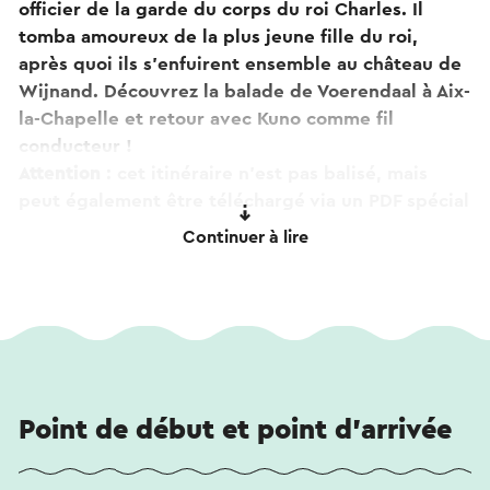
officier de la garde du corps du roi Charles. Il
tomba amoureux de la plus jeune fille du roi,
après quoi ils s'enfuirent ensemble au château de
Wijnand. Découvrez la balade de Voerendaal à Aix-
la-Chapelle et retour avec Kuno comme fil
conducteur !
Attention
: cet itinéraire n'est pas balisé, mais
peut également être téléchargé via un PDF spécial
(voir 'Télécharger' sous 'Imprimer PDF'). Vous
Continuer à lire
trouverez ici un pdf avec une description écrite
de l'itinéraire. Le stationnement est possible à De
Bernardushoeve (Mingersborg 20-22 à
Voerendaal).
Au Bernardushoeve, vous pouvez également
réserver un forfait d'une nuit pour rendre
l'expérience Kuno complète !
Point de début et point d'arrivée
Si vous avez des commentaires sur l'itinéraire,
veuillez les signaler à