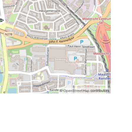
©
contributors
OpenStreetMap