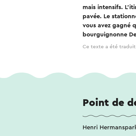
mais intensifs. L'i
pavée. Le stationn
vous avez gagné qu
bourguignonne De
Ce texte a été tradui
Point de d
Henri Hermanspark