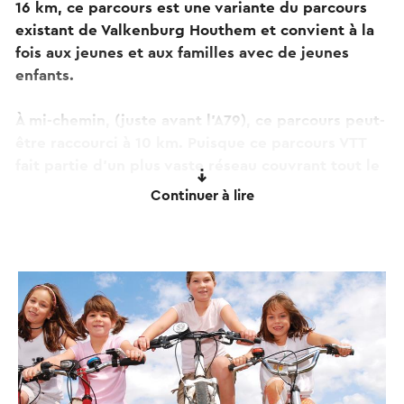
16 km, ce parcours est une variante du parcours
existant de Valkenburg Houthem et convient à la
fois aux jeunes et aux familles avec de jeunes
enfants.
À mi-chemin, (juste avant l'A79), ce parcours peut-
être raccourci à 10 km. Puisque ce parcours VTT
fait partie d'un plus vaste réseau couvrant tout le
Limbourg du Sud, il est assez facile (si vous le
Continuer à lire
sentez) de prolonger votre balade à votre guise.
Le large de choix de charmants cafés en plein air à
Valkenburg vous permet de vous détendre
facilement après l'effort. Vous pouvez, bien sûr, en
profiter pour visiter les sites ludiques dédiés aux
enfants. Le Centre Expérimental Shimano de
Valkenburg a contribué à la création de ce
parcours.