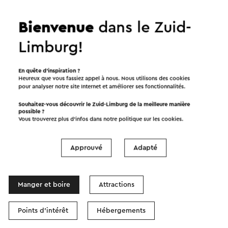
Bienvenue
dans le Zuid-
Limburg!
Démarrer l’itinéraire
En quête d’inspiration ?
Heureux que vous fassiez appel à nous. Nous utilisons des cookies
©
contributors
OpenStreetMap
pour analyser notre site Internet et améliorer ses fonctionnalités.
Afficher les filtres
Souhaitez-vous découvrir le Zuid-Limburg de la meilleure manière
possible ?
Vous trouverez plus d’infos dans notre politique sur les
cookies
.
Dans la région
Approuvé
Adapté
Manger et boire
Attractions
Points d'intérêt
Hébergements