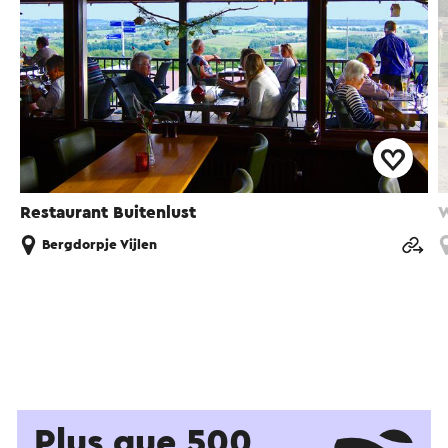
Restaurant Buitenlust
W
Bergdorpje Vijlen
Plus que 500