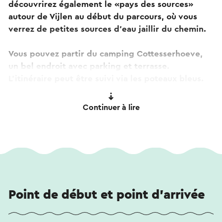
découvrirez également le «pays des sources»
autour de Vijlen au début du parcours, où vous
verrez de petites sources d'eau jaillir du chemin.
Vous pouvez partir du camping Cottesserhoeve,
un bel endroit avec parking et terrasse.
L'itinéraire peut être suivi via les poteaux bleus.
Veuillez noter qu'au cours de cet itinéraire, vous
Continuer à lire
marcherez brièvement sur une propriété privée
du Zinkviolet, ceci avec autorisation.
Ce texte a été traduit automatiquement à l'aide d'un service
de traduction en ligne.
Point de début et point d'arrivée