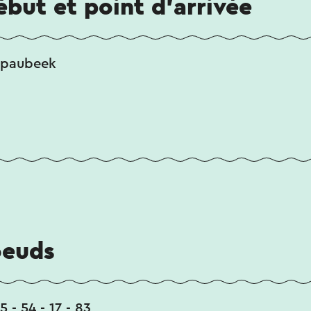
ébut et point d'arrivée
Spaubeek
oeuds
5 - 54 - 17 - 83