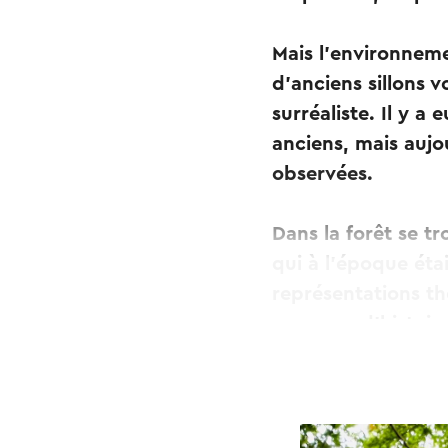
Mais l'environnem
d'anciens sillons
surréaliste. Il y 
anciens, mais aujo
observées.
Dans la forêt se t
qui à l'époque étai
représentations t
morceau d'histoire
meilleur joyau cac
L'itinéraire peut ê