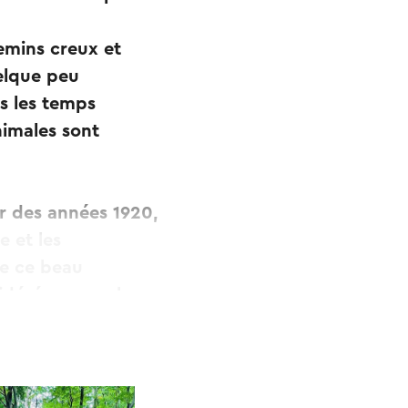
emins creux et
elque peu
ns les temps
nimales sont
ir des années 1920,
e et les
de ce beau
nsidéré comme le
blanches.