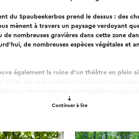
ent du Spaubeekerbos prend le dessus : des ch
 vous mènent à travers un paysage verdoyant qu
a eu de nombreuses gravières dans cette zone da
urd'hui, de nombreuses espèces végétales et a
rouve également la ruine d'un théâtre en plein a
t utilisé par la population locale pour la musiqu
héâtrales. Heureusement, l'atmosphère unique 
 n'a jamais été perdue ! Aujourd'hui, il est co
Continuer à lire
hé de la région minière de l'Ouest.
tre suivi via les poteaux bleus avec des flèches 