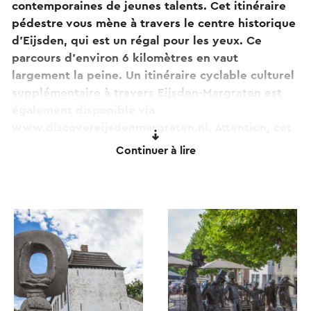
contemporaines de jeunes talents. Cet itinéraire
pédestre vous mène à travers le centre historique
d'Eijsden, qui est un régal pour les yeux. Ce
parcours d'environ 6 kilomètres en vaut
largement la peine. Un itinéraire cyclable culturel
supplémentaire à travers Eijsden-Margraten est
également disponible via
www.discovereijsdenmargraten.nl. Attention, cet
itinéraire n'est pas balisé.
Continuer à lire
Ce texte a été traduit automatiquement à l'aide d'un service
de traduction en ligne.