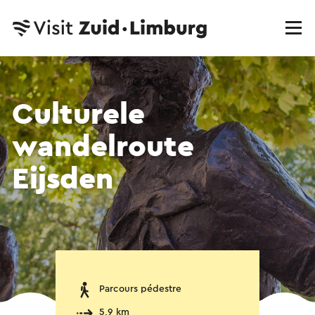
Culturele
wandelroute
Eijsden
Parcours pédestre
5,9 km