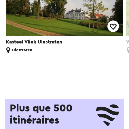
Kasteel Vliek Ulestraten
W
Ulestraten
Plus que 500
itinéraires