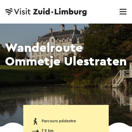
Wandelroute
Ommetje Ulestraten
Parcours pédestre
7,9 km