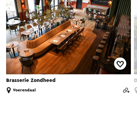
Brasserie Zondheed
D
Voerendaal