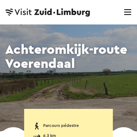
Achteromkijk-route
Voerendaal
Parcours pédestre
6,3 km