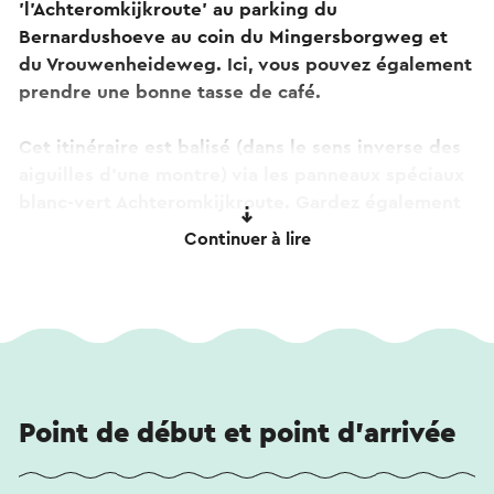
'l'Achteromkijkroute' au parking du
Bernardushoeve au coin du Mingersborgweg et
du Vrouwenheideweg. Ici, vous pouvez également
prendre une bonne tasse de café.
Cet itinéraire est balisé (dans le sens inverse des
aiguilles d'une montre) via les panneaux spéciaux
blanc-vert Achteromkijkroute. Gardez également
un œil sur les "symboles de retour" spéciaux et
Continuer à lire
les "lieux d'intérêt/panoramiques" tout au long
du parcours. Vous pouvez également télécharger
les itinéraires
.
Ce texte a été traduit automatiquement à l'aide d'un service
Point de début et point d'arrivée
de traduction en ligne.