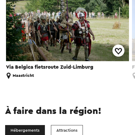
Via Belgica fietsroute Zuid-Limburg
F
Maastricht
À faire dans la région!
Hébergements
Attractions