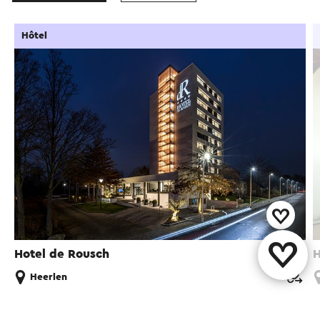
Hôtel
Hotel de Rousch
H
Heerlen