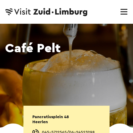
Café Pelt
Pancratiusplein 48
Heerlen
045-5712565/06-24523298