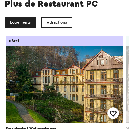
Plus de Restaurant PC
Logements
Attractions
Hôtel
Parkhotel Valkenburg
V