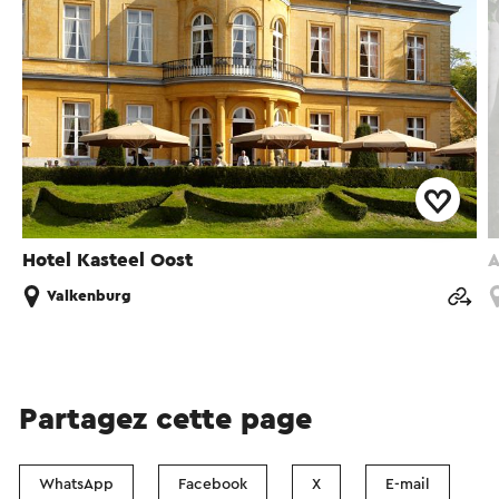
Hotel Kasteel Oost
A
Valkenburg
Partagez cette page
WhatsApp
Facebook
X
E-mail