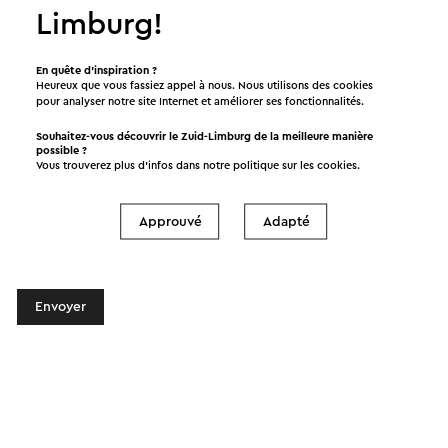
Message
Limburg!
En quête d’inspiration ?
Heureux que vous fassiez appel à nous. Nous utilisons des cookies
pour analyser notre site Internet et améliorer ses fonctionnalités.
Souhaitez-vous découvrir le Zuid-Limburg de la meilleure manière
possible ?
Vous trouverez plus d’infos dans notre politique sur les
cookies
.
J'aimerais recevoir le bulletin de Visit Zuid-
Approuvé
Adapté
Limburg
Envoyer