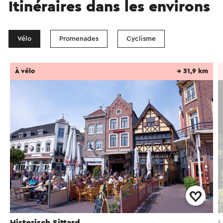
Itinéraires dans les environs
Vélo
Promenades
Cyclisme
À vélo
→ 31,9 km
Historisch Sittard
L