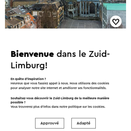
Stadswandeling Aken
→
Duur 1,5 uur
•
Prijs € 116,50 per gids. Maximaal 20 personen
per gids.
Bienvenue
dans le Zuid-
Aken
Limburg!
Promenade en ville
En quête d’inspiration ?
Heureux que vous fassiez appel à nous. Nous utilisons des cookies
pour analyser notre site Internet et améliorer ses fonctionnalités.
Souhaitez-vous découvrir le Zuid-Limburg de la meilleure manière
possible ?
Vous trouverez plus d’infos dans notre politique sur les
cookies
.
Approuvé
Adapté