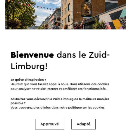
Bienvenue
dans le Zuid-
Walk meets Art – Wandel mee voor het goede doel
Limburg!
30-8-2026
Heerlen
En quête d’inspiration ?
Heureux que vous fassiez appel à nous. Nous utilisons des cookies
pour analyser notre site Internet et améliorer ses fonctionnalités.
Balade à vélo
Souhaitez-vous découvrir le Zuid-Limburg de la meilleure manière
possible ?
Vous trouverez plus d’infos dans notre politique sur les
cookies
.
Approuvé
Adapté