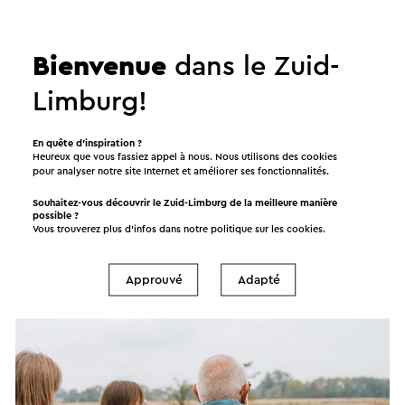
Bienvenue
dans le Zuid-
Limburg!
En quête d’inspiration ?
Heureux que vous fassiez appel à nous. Nous utilisons des cookies
Waterwandeling bij Kasteel Hoensbroek
pour analyser notre site Internet et améliorer ses fonctionnalités.
30-8-2026
Souhaitez-vous découvrir le Zuid-Limburg de la meilleure manière
possible ?
Hoensbroek
Vous trouverez plus d’infos dans notre politique sur les
cookies
.
Approuvé
Adapté
Tour guidé