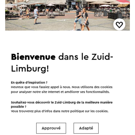
Hap en Stap Sittard
→
Duur 3,5 uur
•
Prijs € 55,- per persoon plus eenmalig € 17,50
reserveringskosten.
Bienvenue
dans le Zuid-
Sittard
Limburg!
Promenade en ville
En quête d’inspiration ?
Heureux que vous fassiez appel à nous. Nous utilisons des cookies
pour analyser notre site Internet et améliorer ses fonctionnalités.
Souhaitez-vous découvrir le Zuid-Limburg de la meilleure manière
possible ?
Vous trouverez plus d’infos dans notre politique sur les
cookies
.
Approuvé
Adapté