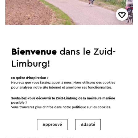
Marialint - Een Fietstocht langs Maria
→
Duur 4 tot 5 uur
•
Prijs gratis.
Bienvenue
dans le Zuid-
Wittem
Limburg!
Activité
En quête d’inspiration ?
Heureux que vous fassiez appel à nous. Nous utilisons des cookies
pour analyser notre site Internet et améliorer ses fonctionnalités.
Souhaitez-vous découvrir le Zuid-Limburg de la meilleure manière
possible ?
Vous trouverez plus d’infos dans notre politique sur les
cookies
.
Approuvé
Adapté