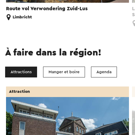
Route vol Verwondering Zuid-Lus
L
S
Limbricht
À faire dans la région!
Attractions
Manger et boire
Agenda
Attraction