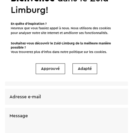
Limburg!
Envoyez un mail à Bezinningshuis Regina Carmeli.
En quête d’inspiration ?
Heureux que vous fassiez appel à nous. Nous utilisons des cookies
Votre message sera envoyé immédiatement après
pour analyser notre site Internet et améliorer ses fonctionnalités.
avoir cliqué « Envoyer ». Dans notre déclaration de
Souhaitez-vous découvrir le Zuid-Limburg de la meilleure manière
confidentialité, il est décrit comment Visit Zuid-
possible ?
Vous trouverez plus d’infos dans notre politique sur les
cookies
.
Limburg traite vos données personnelles.
Approuvé
Adapté
Nom
Adresse e-mail
Message