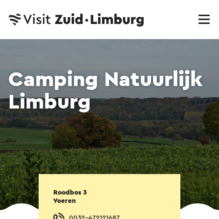
Camping Natuurlijk
Limburg
Roodbos 3
Voeren
0032-472121687