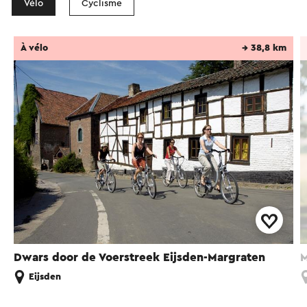
Vélo
Cyclisme
À vélo
→ 38,8 km
Dwars door de Voerstreek Eijsden-Margraten
M
Eijsden