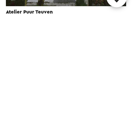
Atelier Puur Teuven
Teuven
Partagez cette page
WhatsApp
Facebook
X
E-mail