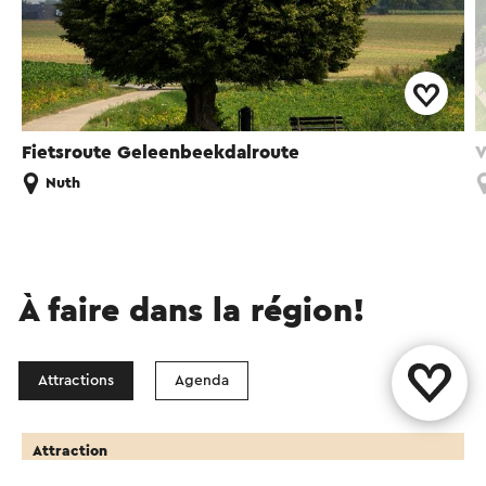
Fietsroute Geleenbeekdalroute
V
Nuth
À faire dans la région!
Attractions
Agenda
Attraction