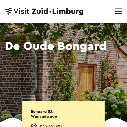
De Oude Bongard
Bongard 3A
Wijnandsrade
043-4559075