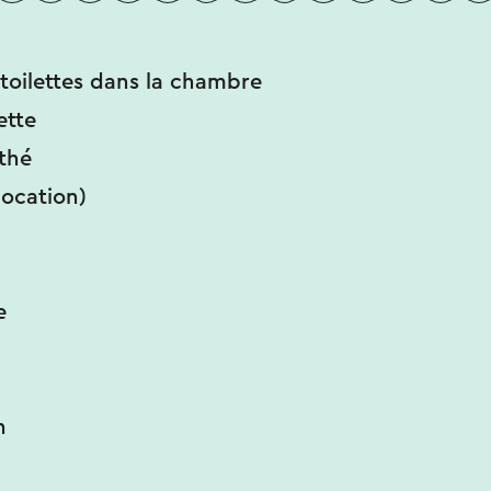
toilettes dans la chambre
ette
thé
location)
e
n