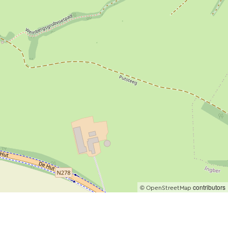
©
contributors
OpenStreetMap