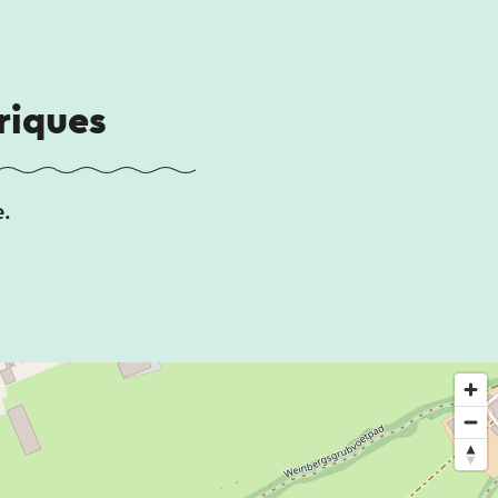
riques
e.