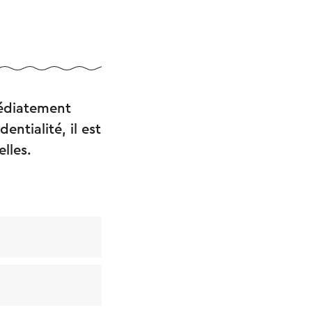
médiatement
ntialité, il est
lles.