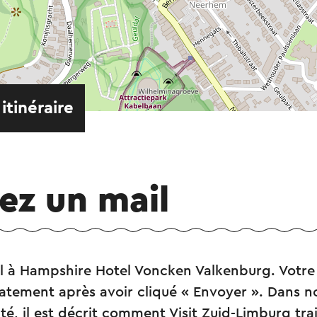
 itinéraire
ez un mail
l à Hampshire Hotel Voncken Valkenburg. Votre
tement après avoir cliqué « Envoyer ». Dans no
ité, il est décrit comment Visit Zuid-Limburg tr