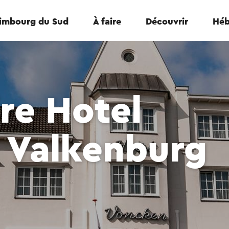
Limbourg du Sud
À faire
Découvrir
Héb
re Hotel
 Valkenburg