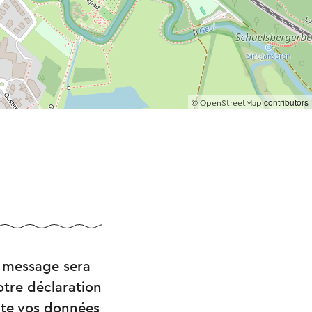
©
contributors
OpenStreetMap
 message sera
tre déclaration
aite vos données