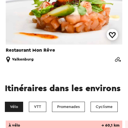
Restaurant Mon Rêve
Valkenburg
Itinéraires dans les environs
Vélo
VTT
Promenades
Cyclisme
À vélo
→ 60,1 km