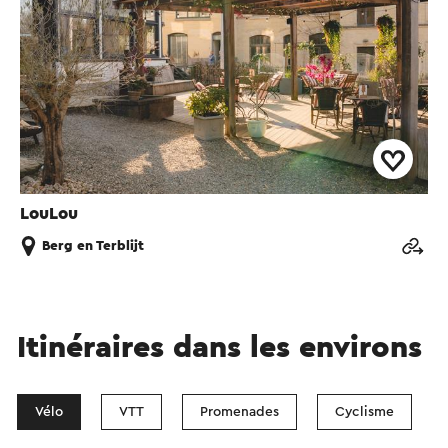
LouLou
Berg en Terblijt
Itinéraires dans les environs
Vélo
VTT
Promenades
Cyclisme