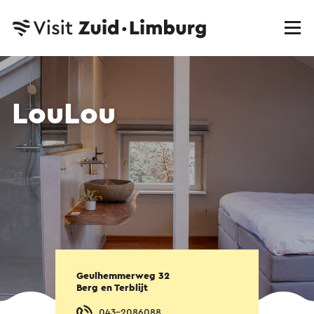
LouLou
Geulhemmerweg 32
Berg en Terblijt
043-2086088