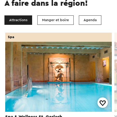
À faire dans la région!
Attractions
Manger et boire
Agenda
Spa
Spa & Wellness St. Gerlach
V