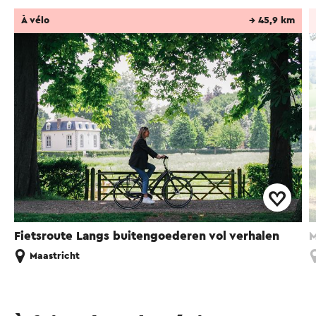
À vélo
→ 45,9 km
Fietsroute Langs buitengoederen vol verhalen
M
Maastricht