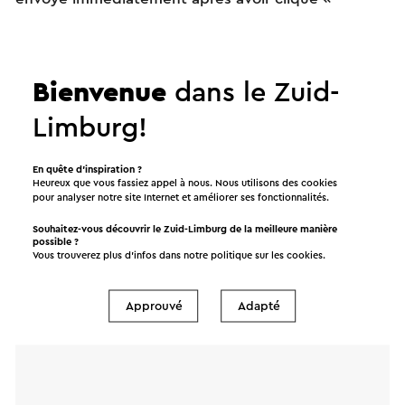
Envoyer ». Dans notre déclaration de
confidentialité, il est décrit comment Visit Zuid-
Limburg traite vos données personnelles.
Bienvenue
dans le Zuid-
Limburg!
Nom
En quête d’inspiration ?
Heureux que vous fassiez appel à nous. Nous utilisons des cookies
Adresse e-mail
pour analyser notre site Internet et améliorer ses fonctionnalités.
Souhaitez-vous découvrir le Zuid-Limburg de la meilleure manière
possible ?
Message
Vous trouverez plus d’infos dans notre politique sur les
cookies
.
Approuvé
Adapté