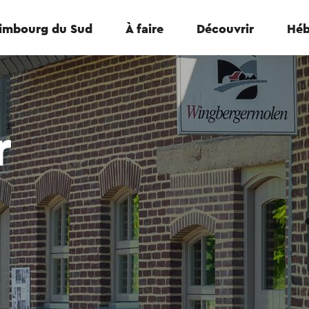
Limbourg du Sud
À faire
Découvrir
Héb
r