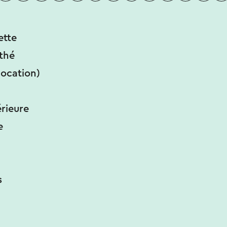
ette
thé
location)
érieure
e
s