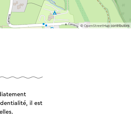
©
contributors
OpenStreetMap
diatement
ntialité, il est
lles.