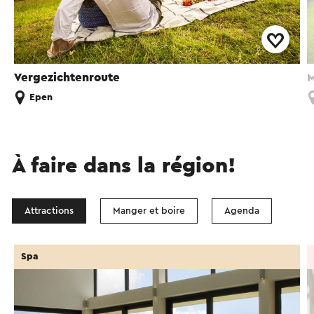
Vergezichtenroute
M
Epen
À faire dans la région!
Attractions
Manger et boire
Agenda
Spa