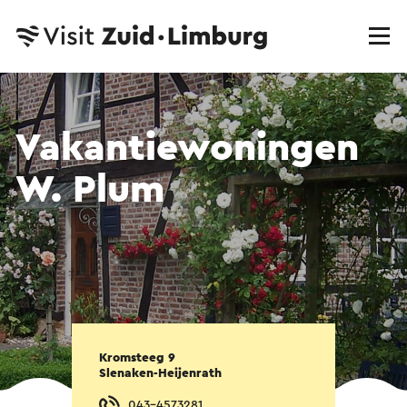
Vakantiewoningen
W. Plum
Kromsteeg 9
Slenaken-Heijenrath
043-4573281