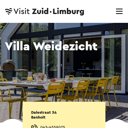
Villa Weidezicht
Dalestraat 34
Banholt
043-4559075