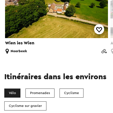
Wien ies Wien
A
Noorbeek
Itinéraires dans les environs
Vélo
Promenades
Cyclisme
Cyclisme sur gravier