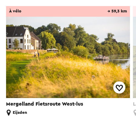
À vélo
→ 59,3 km
Mergelland Fietsroute West-lus
L
Eijsden